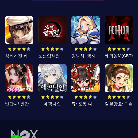
창세기전 키우기
조선협객전 클래식
킹방치: 빵지의 제왕
레퀴엠M(CBT)
반갑다! 반갑삼국지
에픽나인
뮤: 포켓 나이츠
열혈강호: 귀환