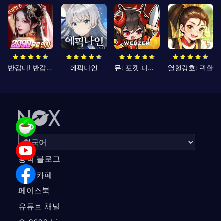
반갑다! 반갑삼국지
에픽나인
뮤: 포켓 나이츠
열혈강호: 귀환
공식 블로그
공식 카페
페이스북
유튜브 채널