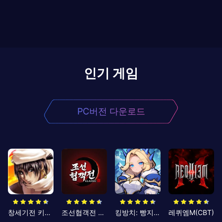
인기 게임
PC버전 다운로드
창세기전 키우기
조선협객전 클래식
킹방치: 빵지의 제왕
레퀴엠M(CBT)