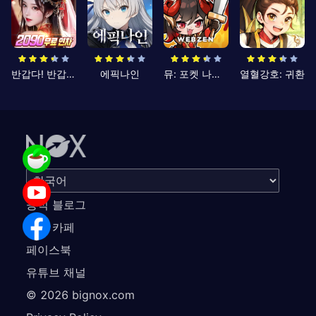
반갑다! 반갑삼국지
에픽나인
뮤: 포켓 나이츠
열혈강호: 귀환
공식 블로그
공식 카페
페이스북
유튜브 채널
©
2026
bignox.com