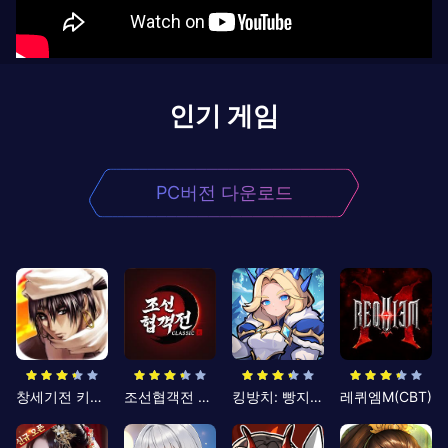
인기 게임
PC버전 다운로드
창세기전 키우기
조선협객전 클래식
킹방치: 빵지의 제왕
레퀴엠M(CBT)