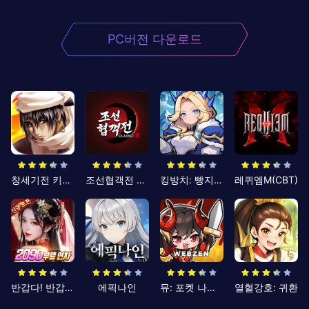
PC버전 다운로드
창세기전 키우기
조선협객전 클래식
킹방치: 빵지의 제왕
레퀴엠M(CBT)
반갑다! 반갑삼국지
에픽나인
뮤: 포켓 나이츠
열혈강호: 귀환