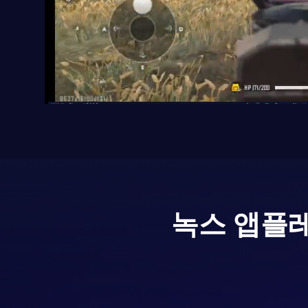
녹스 앱플