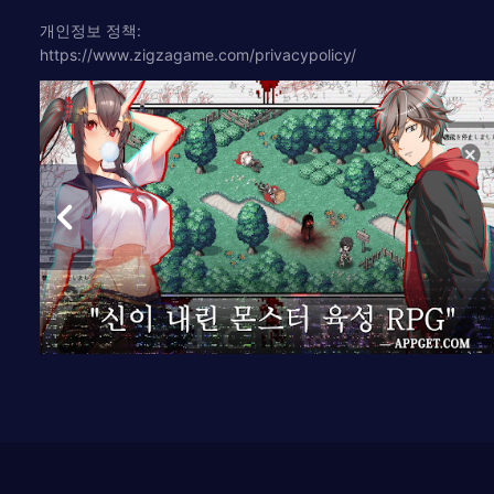
개인정보 정책:
https://www.zigzagame.com/privacypolicy/