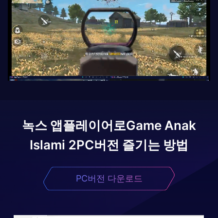
녹스 앱플레이어로
Game Anak
Islami 2
PC버전 즐기는 방법
PC버전 다운로드