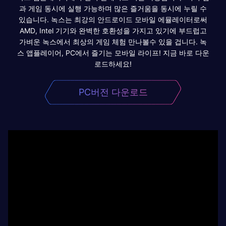
과 게임 동시에 실행 가능하며 많은 즐거움을 동시에 누릴 수
있습니다. 녹스는 최강의 안드로이드 모바일 에뮬레이터로써
AMD, Intel 기기와 완벽한 호환성을 가지고 있기에 부드럽고
가벼운 녹스에서 최상의 게임 체험 만나볼수 있을 겁니다. 녹
스 앱플레이어, PC에서 즐기는 모바일 라이프! 지금 바로 다운
로드하세요!
PC버전 다운로드