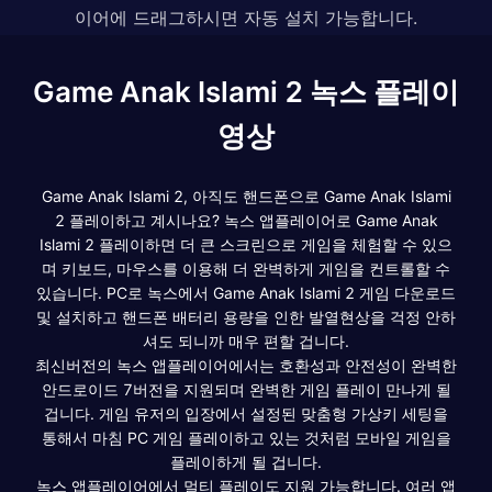
이어에 드래그하시면 자동 설치 가능합니다.
Game Anak Islami 2 녹스 플레이
영상
Game Anak Islami 2, 아직도 핸드폰으로 Game Anak Islami
2 플레이하고 계시나요? 녹스 앱플레이어로 Game Anak
Islami 2 플레이하면 더 큰 스크린으로 게임을 체험할 수 있으
며 키보드, 마우스를 이용해 더 완벽하게 게임을 컨트롤할 수
있습니다. PC로 녹스에서 Game Anak Islami 2 게임 다운로드
및 설치하고 핸드폰 배터리 용량을 인한 발열현상을 걱정 안하
셔도 되니까 매우 편할 겁니다.
최신버전의 녹스 앱플레이어에서는 호환성과 안전성이 완벽한
안드로이드 7버전을 지원되며 완벽한 게임 플레이 만나게 될
겁니다. 게임 유저의 입장에서 설정된 맞춤형 가상키 세팅을
통해서 마침 PC 게임 플레이하고 있는 것처럼 모바일 게임을
플레이하게 될 겁니다.
녹스 앱플레이어에서 멀티 플레이도 지원 가능합니다. 여러 앱