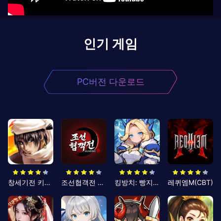
인기 게임
PC버전 다운로드
창세기전 키우기
조선협객전 클래식
킹방치: 빵지의 제왕
레퀴엠M(CBT)