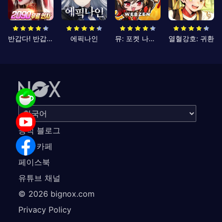
반갑다! 반갑삼국지
에픽나인
뮤: 포켓 나이츠
열혈강호: 귀환
공식 블로그
공식 카페
페이스북
유튜브 채널
©
2026
bignox.com
Privacy Policy