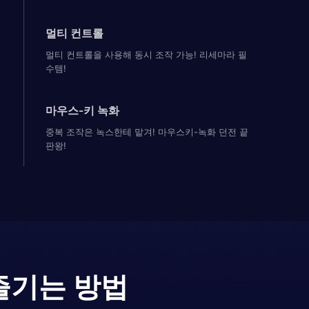
멀티 컨트롤
멀티 컨트롤을 사용해 동시 조작 가능! 리세마라 필
수템!
마우스-키 녹화
중복 조작은 녹스한테 맡겨! 마우스키-녹화 던전 끝
판왕!
즐기는 방법