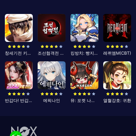
창세기전 키우기
조선협객전 클래식
킹방치: 빵지의 제왕
레퀴엠M(CBT)
반갑다! 반갑삼국지
에픽나인
뮤: 포켓 나이츠
열혈강호: 귀환