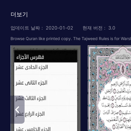
더보기
업데이트 날짜
:
2020-01-02
현재 버전
:
3.0
Browse Quran like printed copy. The Tajweed Rules is for Warsh