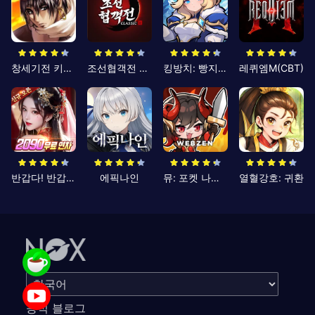
창세기전 키우기
조선협객전 클래식
킹방치: 빵지의 제왕
레퀴엠M(CBT)
반갑다! 반갑삼국지
에픽나인
뮤: 포켓 나이츠
열혈강호: 귀환
공식 블로그