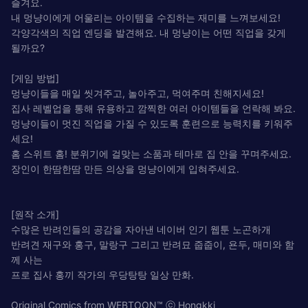
즐겨요.
내 멍냥이에게 어울리는 아이템을 수집하는 재미를 느껴보세요!
각양각색의 직업 엔딩을 발견해요. 내 멍냥이는 어떤 직업을 갖게
될까요?
[게임 방법]
멍냥이들을 매일 씻겨주고, 놀아주고, 먹여주며 친해지세요!
집사 레벨업을 통해 유용하고 깜찍한 여러 아이템들을 언락해 봐요.
멍냥이들이 멋진 직업을 가질 수 있도록 훈련으로 능력치를 키워주
세요!
홈 스위트 홈! 분위기에 걸맞는 소품과 테마로 집 안을 꾸며주세요.
장인이 한땀한땀 만든 의상을 멍냥이에게 입혀주세요.
[원작 소개]
수많은 반려인들의 공감을 자아낸 네이버 인기 웹툰 노곤하개
반려견 재구와 홍구, 말랑구 그리고 반려묘 줍줍이, 욘두, 매미와 함
께 사는
프로 집사 홍끼 작가의 우당탕탕 일상 만화.
Original Comics from WEBTOON™ ⓒ Hongkki