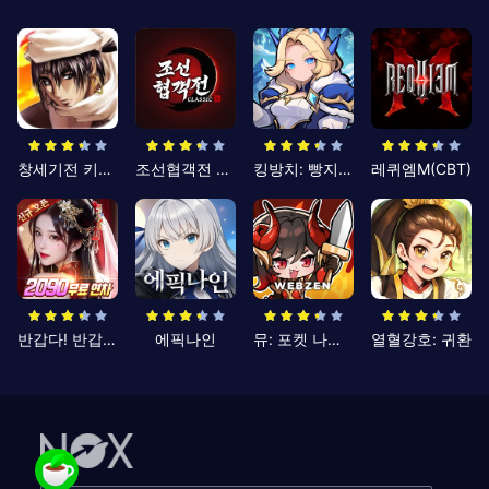
창세기전 키우기
조선협객전 클래식
킹방치: 빵지의 제왕
레퀴엠M(CBT)
반갑다! 반갑삼국지
에픽나인
뮤: 포켓 나이츠
열혈강호: 귀환