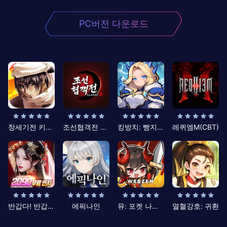
PC버전 다운로드
창세기전 키우기
조선협객전 클래식
킹방치: 빵지의 제왕
레퀴엠M(CBT)
반갑다! 반갑삼국지
에픽나인
뮤: 포켓 나이츠
열혈강호: 귀환