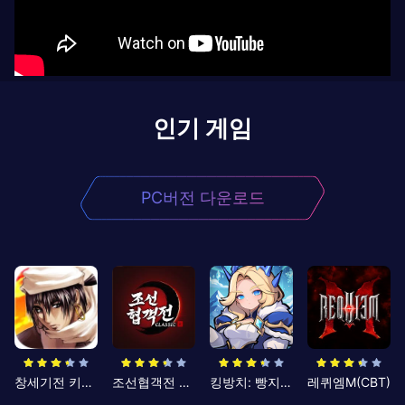
인기 게임
PC버전 다운로드
창세기전 키우기
조선협객전 클래식
킹방치: 빵지의 제왕
레퀴엠M(CBT)