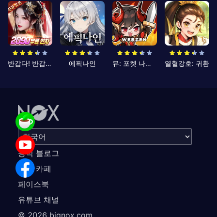
반갑다! 반갑삼국지
에픽나인
뮤: 포켓 나이츠
열혈강호: 귀환
공식 블로그
공식 카페
페이스북
유튜브 채널
©
2026
bignox.com