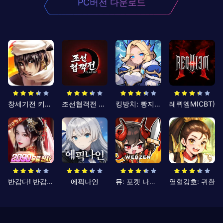
PC버전 다운로드
창세기전 키우기
조선협객전 클래식
킹방치: 빵지의 제왕
레퀴엠M(CBT)
반갑다! 반갑삼국지
에픽나인
뮤: 포켓 나이츠
열혈강호: 귀환