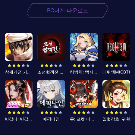
PC버전 다운로드
창세기전 키우기
조선협객전 클래식
킹방치: 빵지의 제왕
레퀴엠M(CBT)
반갑다! 반갑삼국지
에픽나인
뮤: 포켓 나이츠
열혈강호: 귀환