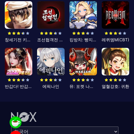
창세기전 키우기
조선협객전 클래식
킹방치: 빵지의 제왕
레퀴엠M(CBT)
반갑다! 반갑삼국지
에픽나인
뮤: 포켓 나이츠
열혈강호: 귀환