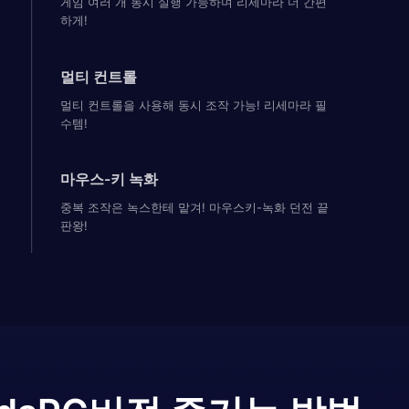
게임 여러 개 동시 실행 가능하며 리세마라 더 간편
하게!
멀티 컨트롤
멀티 컨트롤을 사용해 동시 조작 가능! 리세마라 필
수템!
마우스-키 녹화
중복 조작은 녹스한테 맡겨! 마우스키-녹화 던전 끝
판왕!