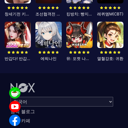
창세기전 키우기
조선협객전 클래식
킹방치: 빵지의 제왕
레퀴엠M(CBT)
반갑다! 반갑삼국지
에픽나인
뮤: 포켓 나이츠
열혈강호: 귀환
공식 블로그
공식 카페