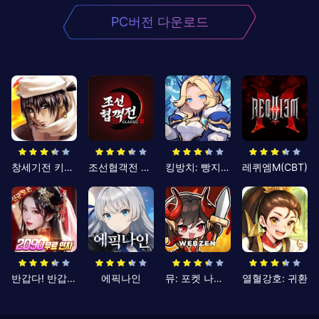
PC버전 다운로드
창세기전 키우기
조선협객전 클래식
킹방치: 빵지의 제왕
레퀴엠M(CBT)
반갑다! 반갑삼국지
에픽나인
뮤: 포켓 나이츠
열혈강호: 귀환