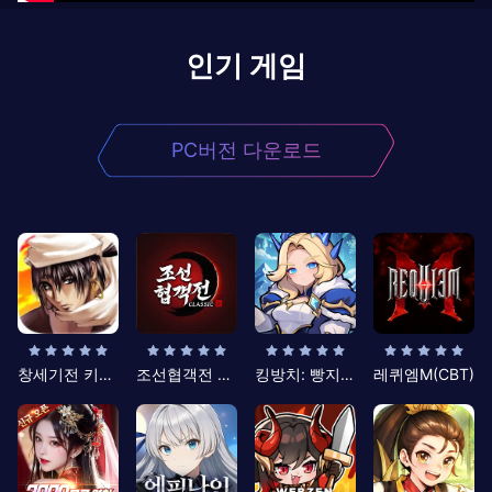
인기 게임
PC버전 다운로드
창세기전 키우기
조선협객전 클래식
킹방치: 빵지의 제왕
레퀴엠M(CBT)