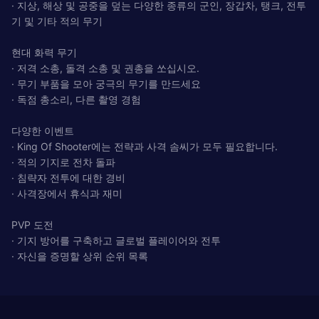
· 지상, 해상 및 공중을 덮는 다양한 종류의 군인, 장갑차, 탱크, 전투
기 및 기타 적의 무기
현대 화력 무기
· 저격 소총, 돌격 소총 및 권총을 쏘십시오.
· 무기 부품을 모아 궁극의 무기를 만드세요
· 독점 총소리, 다른 촬영 경험
다양한 이벤트
· King Of Shooter에는 전략과 사격 솜씨가 모두 필요합니다.
· 적의 기지로 전차 돌파
· 침략자 전투에 대한 경비
· 사격장에서 휴식과 재미
PVP 도전
· 기지 방어를 구축하고 글로벌 플레이어와 전투
· 자신을 증명할 상위 순위 목록