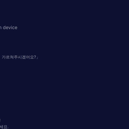
h device
제게 가르쳐주시겠어요?」
!
세요.