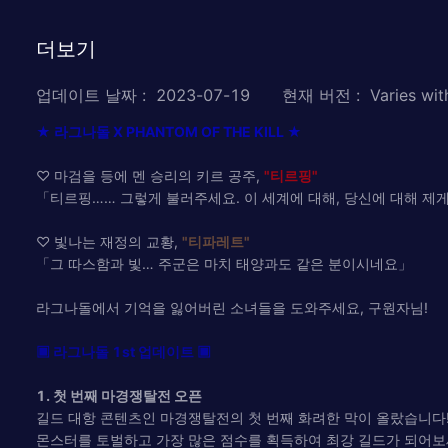
더보기
업데이트 날짜
:
2023-07-19
현재 버전
:
Varies wit
★ 라그나돌 X PHANTOM OF THE KILL ★
♡ 마검을 등에 멘 승리의 키르 공주,
"티르핑"
「티르핑…… 그렇게 불러주세요. 이 세계에 대해, 당신에 대해 
♡ 빛나는 재정의 교황,
"티파레트"
「그 따스함과 빛… 주군은 마치 태양과도 같은 분이시네요」
라그나돌에서 기억을 잃어버린 소녀들을 도와주세요, 구원자님!
▣ 라그나돌 1st 업데이트 ▣
1. 첫 번째 마경쟁탈전 오픈
길드 대항 콘텐츠인 마경쟁탈전의 첫 번째 화려한 막이 올랐습니다
몬스터를 토벌하고 가장 많은 점수를 획득하여 최강 길드가 되어보