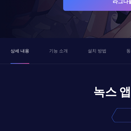
라그나돌
상세 내용
기능 소개
설치 방법
동
녹스 