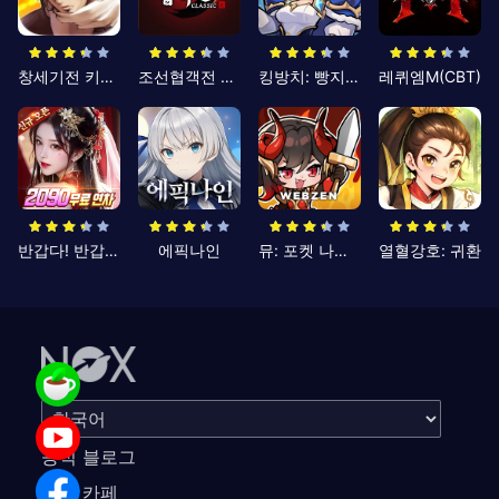
창세기전 키우기
조선협객전 클래식
킹방치: 빵지의 제왕
레퀴엠M(CBT)
반갑다! 반갑삼국지
에픽나인
뮤: 포켓 나이츠
열혈강호: 귀환
공식 블로그
공식 카페