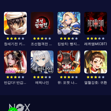
창세기전 키우기
조선협객전 클래식
킹방치: 빵지의 제왕
레퀴엠M(CBT)
반갑다! 반갑삼국지
에픽나인
뮤: 포켓 나이츠
열혈강호: 귀환