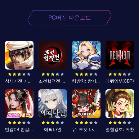
PC버전 다운로드
창세기전 키우기
조선협객전 클래식
킹방치: 빵지의 제왕
레퀴엠M(CBT)
반갑다! 반갑삼국지
에픽나인
뮤: 포켓 나이츠
열혈강호: 귀환