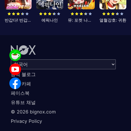
반갑다! 반갑삼국지
에픽나인
뮤: 포켓 나이츠
열혈강호: 귀환
공식 블로그
공식 카페
페이스북
유튜브 채널
©
2026
bignox.com
Privacy Policy