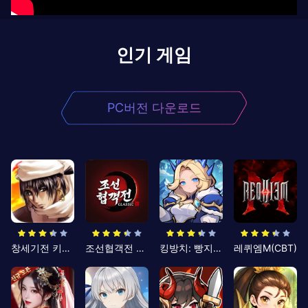
인기 게임
PC버전 다운로드
창세기전 키우기
조선협객전 클래식
킹방치: 빵지의 제왕
레퀴엠M(CBT)