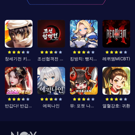
창세기전 키우기
조선협객전 클래식
킹방치: 빵지의 제왕
레퀴엠M(CBT)
반갑다! 반갑삼국지
에픽나인
뮤: 포켓 나이츠
열혈강호: 귀환