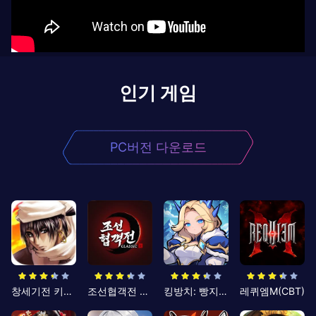
인기 게임
PC버전 다운로드
창세기전 키우기
조선협객전 클래식
킹방치: 빵지의 제왕
레퀴엠M(CBT)