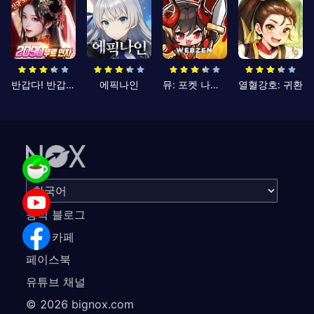
반갑다! 반갑삼국지
에픽나인
뮤: 포켓 나이츠
열혈강호: 귀환
공식 블로그
공식 카페
페이스북
유튜브 채널
©
2026
bignox.com