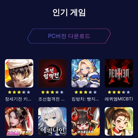
인기 게임
PC버전 다운로드
창세기전 키우기
조선협객전 클래식
킹방치: 빵지의 제왕
레퀴엠M(CBT)