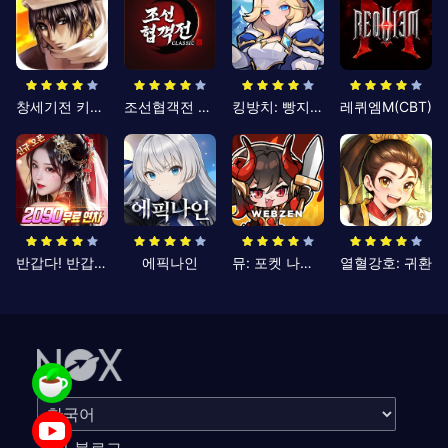
창세기전 키우기
조선협객전 클래식
킹방치: 빵지의 제왕
레퀴엠M(CBT)
반갑다! 반갑삼국지
에픽나인
뮤: 포켓 나이츠
열혈강호: 귀환