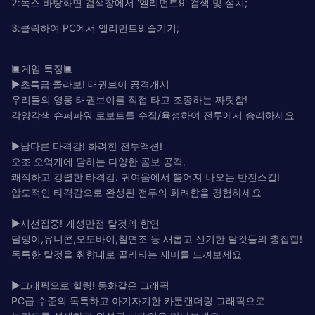
2:녹스 바탕화면 검색창에서 '엘리먼트9' 검색 및 설치;
3:클릭하여 PC에서 엘리먼트9 즐기기;
▣게임 특징▣
▶초특급 콜라보! 태권브이 공격개시
우리들의 영웅 태권브이를 직접 타고 조종하는 짜릿함!
각양각색 슈퍼파워 로보트를 수집/육성하여 전투에서 승리하세요
▶남다른 타격감! 화려한 전투액션!
오조 오억개에 달하는 다양한 콤보 공격,
쾌적하고 강렬한 타격감. 귀여움에서 뿜어져 나오는 반전스킬!
압도적인 타격감으로 완성된 전투의 화려함을 경험하세요
▶시선집중! 개성만점 탈것의 향연
달팽이,유니콘,오토바이,칠면조 등 새롭고 신기한 탈것들의 총집합!
독특한 탈것을 취향대로 골라타는 재미를 느껴보세요
▶그래픽으로 힐링! 동화같은 그래픽
PC급 수준의 독특하고 아기자기한 카툰랜더링 그래픽으로