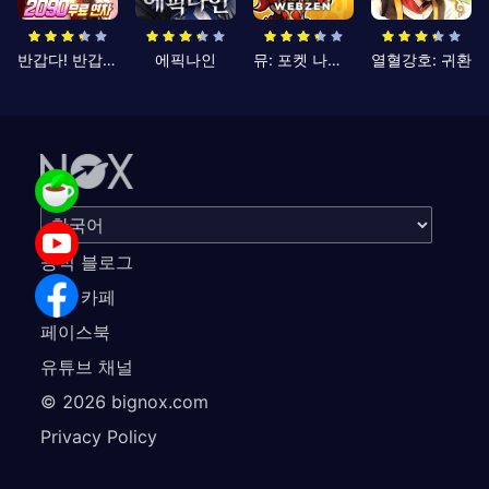
반갑다! 반갑삼국지
에픽나인
뮤: 포켓 나이츠
열혈강호: 귀환
공식 블로그
공식 카페
페이스북
유튜브 채널
©
2026
bignox.com
Privacy Policy