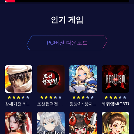
인기 게임
PC버전 다운로드
창세기전 키우기
조선협객전 클래식
킹방치: 빵지의 제왕
레퀴엠M(CBT)