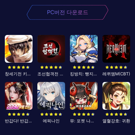
PC버전 다운로드
창세기전 키우기
조선협객전 클래식
킹방치: 빵지의 제왕
레퀴엠M(CBT)
반갑다! 반갑삼국지
에픽나인
뮤: 포켓 나이츠
열혈강호: 귀환