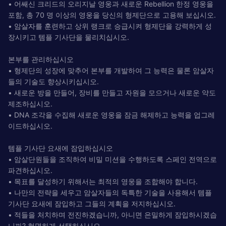
• 어쌔신 크리드의 오리지날 영웅과 새로운 Rebellion 한정 영웅을
포함, 총 70 명 이상의 영웅을 당신의 형제단으로 고용해 보십시오.
• 암살자를 훈련하고 상위 랭크로 승급시켜 형제단을 강력하게 성
장시키고 템플 기사단을 물리치십시오.
본부를 관리하십시오
• 형제단의 성장에 맞추어 본부를 개발하여 그 능력은 물론 암살자
들의 기술도 향상시키십시오.
• 새로운 방을 만들어, 장비를 만들고 자원을 모으거나 새로운 약도
제조하십시오.
• DNA 조각을 수집해 새로운 영웅을 잠금 해제하고 능력을 업그레
이드하십시오.
템플 기사단 요새에 잠입하십시오
• 암살단원들을 조직하여 비밀 미션을 수행하도록 스페인 전역으로
파견하십시오.
• 목표를 달성하기 위해서는 최적의 영웅을 조합해야 합니다.
• 나만의 전략을 세우고 암살자들의 독특한 기술을 사용해서 템플
기사단 요새에 잠입하고 그들의 계획을 저지하십시오.
• 적들을 처치하며 전진하겠습니까, 아니면 은밀하게 잠입하시겠습
니까? 현명하게 선택하십시오.