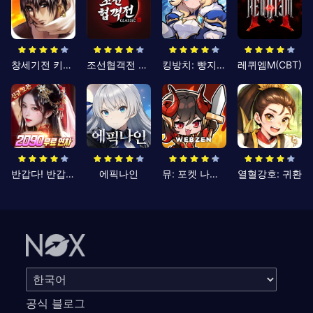
창세기전 키우기
조선협객전 클래식
킹방치: 빵지의 제왕
레퀴엠M(CBT)
반갑다! 반갑삼국지
에픽나인
뮤: 포켓 나이츠
열혈강호: 귀환
공식 블로그