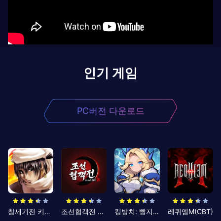
인기 게임
PC버전 다운로드
창세기전 키우기
조선협객전 클래식
킹방치: 빵지의 제왕
레퀴엠M(CBT)