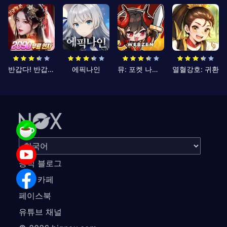
반갑다! 반갑삼국지
에픽나인
뮤: 포켓 나이츠
열혈강호: 귀환
공식 블로그
공식 카페
페이스북
유튜브 채널