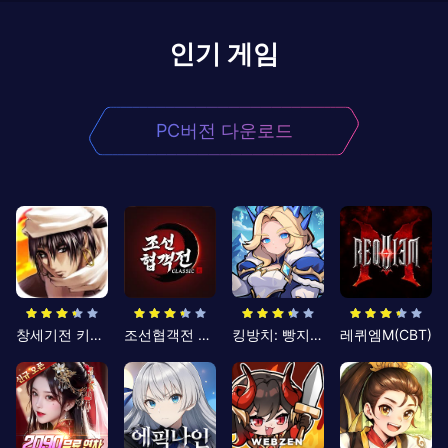
인기 게임
PC버전 다운로드
창세기전 키우기
조선협객전 클래식
킹방치: 빵지의 제왕
레퀴엠M(CBT)