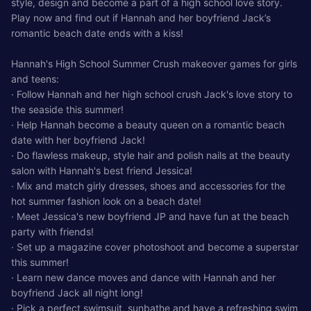
style, design and become a part of a high school love story.
Play now and find out if Hannah and her boyfriend Jack’s
romantic beach date ends with a kiss!
Hannah's High School Summer Crush makeover games for girls
and teens:
· Follow Hannah and her high school crush Jack's love story to
the seaside this summer!
· Help Hannah become a beauty queen on a romantic beach
date with her boyfriend Jack!
· Do flawless makeup, style hair and polish nails at the beauty
salon with Hannah's best friend Jessica!
· Mix and match girly dresses, shoes and accessories for the
hot summer fashion look on a beach date!
· Meet Jessica's new boyfriend JP and have fun at the beach
party with friends!
· Set up a magazine cover photoshoot and become a superstar
this summer!
· Learn new dance moves and dance with Hannah and her
boyfriend Jack all night long!
· Pick a perfect swimsuit, sunbathe and have a refreshing swim