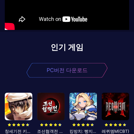
인기 게임
PC버전 다운로드
창세기전 키우기
조선협객전 클래식
킹방치: 빵지의 제왕
레퀴엠M(CBT)