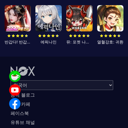
반갑다! 반갑삼국지
에픽나인
뮤: 포켓 나이츠
열혈강호: 귀환
공식 블로그
공식 카페
페이스북
유튜브 채널