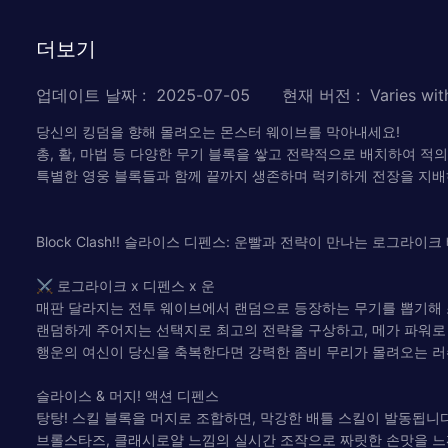
더보기
업데이트 날짜
:
2025-07-05
현재 버전
:
Varies wit
당신의 킹덤을 향해 몰려오는 몬스터 웨이브를 막아내세요!
총, 활, 마법 등 다양한 무기 블록을 쌓고 전략적으로 배치하여 적
특별한 영웅 블록들과 함께 끝까지 생존하며 럭키하게 전장을 지배
Block Clash!! 슬라이스 디펜스: 운빨과 전략이 만나는 로그라이크
⚔ 로그라이크 x 디펜스 x 운
매판 달라지는 전투 웨이브에서 랜덤으로 등장하는 무기를 뽑기해
랜덤하게 주어지는 선택지로 최고의 전략을 구상하고, 메가 파워로
행운의 여신이 당신을 축복한다면 강력한 좀비 무리가 몰려오는 러
슬라이스 & 머지! 액션 디펜스
탕탕! 스킬 블록을 머지로 조합하면, 막강한 배틀 스킬이 발동됩니다
브롤스타즈, 클래시로얄 느낌의 실시간 조작으로 짜릿한 손맛을 느