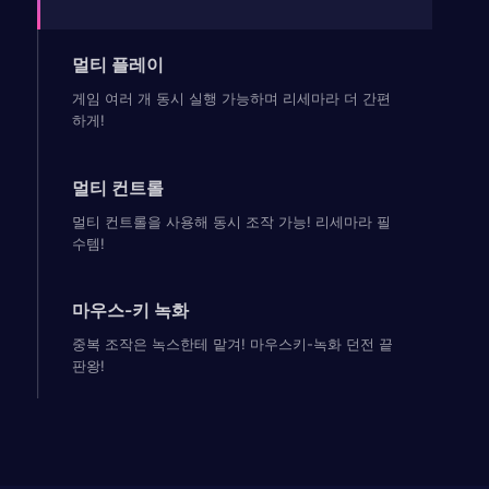
멀티 플레이
게임 여러 개 동시 실행 가능하며 리세마라 더 간편
하게!
멀티 컨트롤
멀티 컨트롤을 사용해 동시 조작 가능! 리세마라 필
수템!
마우스-키 녹화
중복 조작은 녹스한테 맡겨! 마우스키-녹화 던전 끝
판왕!