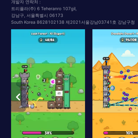
개발자 연락처 :
트리플라(주) 6 Teheranro 107gil,
강남구, 서울특별시 06173
South Korea 8628102138 제2021서울강남03741호 강남구청