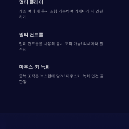
멀티 플레이
게임 여러 개 동시 실행 가능하며 리세마라 더 간편
하게!
멀티 컨트롤
멀티 컨트롤을 사용해 동시 조작 가능! 리세마라 필
수템!
마우스-키 녹화
중복 조작은 녹스한테 맡겨! 마우스키-녹화 던전 끝
판왕!