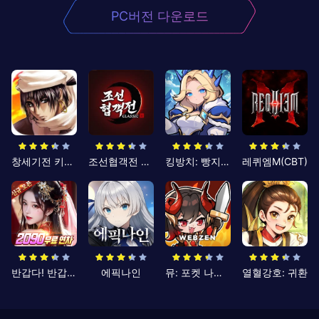
PC버전 다운로드
창세기전 키우기
조선협객전 클래식
킹방치: 빵지의 제왕
레퀴엠M(CBT)
반갑다! 반갑삼국지
에픽나인
뮤: 포켓 나이츠
열혈강호: 귀환