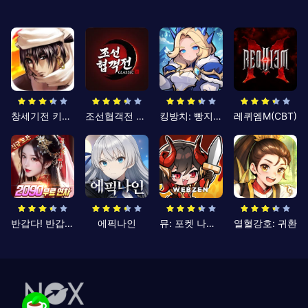
창세기전 키우기
조선협객전 클래식
킹방치: 빵지의 제왕
레퀴엠M(CBT)
반갑다! 반갑삼국지
에픽나인
뮤: 포켓 나이츠
열혈강호: 귀환