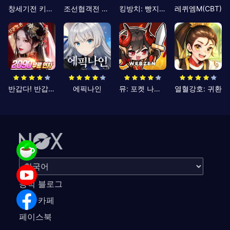
창세기전 키우기
조선협객전 클래식
킹방치: 빵지의 제왕
레퀴엠M(CBT)
반갑다! 반갑삼국지
에픽나인
뮤: 포켓 나이츠
열혈강호: 귀환
공식 블로그
공식 카페
페이스북