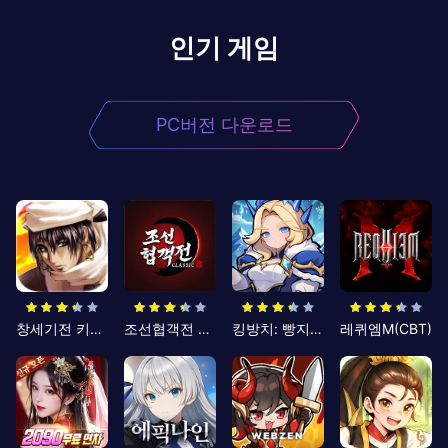
인기 게임
PC버전 다운로드
창세기전 키우기
조선협객전 클래식
킹방치: 빵지의 제왕
레퀴엠M(CBT)