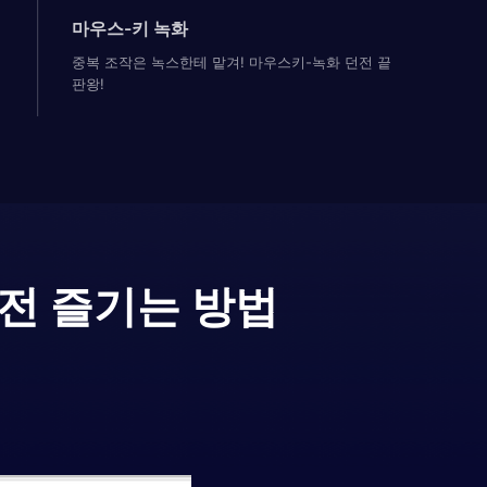
마우스-키 녹화
중복 조작은 녹스한테 맡겨! 마우스키-녹화 던전 끝
판왕!
전 즐기는 방법