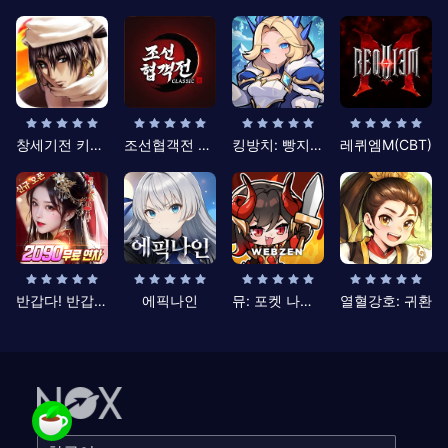
창세기전 키우기
조선협객전 클래식
킹방치: 빵지의 제왕
레퀴엠M(CBT)
반갑다! 반갑삼국지
에픽나인
뮤: 포켓 나이츠
열혈강호: 귀환