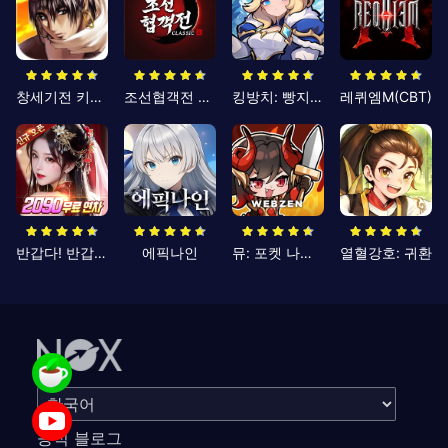
창세기전 키우기
조선협객전 클래식
킹방치: 빵지의 제왕
레퀴엠M(CBT)
반갑다! 반갑삼국지
에픽나인
뮤: 포켓 나이츠
열혈강호: 귀환
공식 블로그