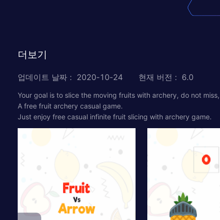
더보기
업데이트 날짜
:
2020-10-24
현재 버전
:
6.0
Your goal is to slice the moving fruits with archery, do not miss,
A free fruit archery casual game.
Just enjoy free casual infinite fruit slicing with archery game.