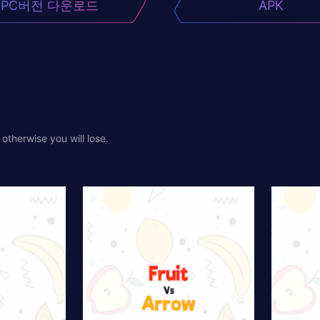
PC버전 다운로드
APK
 otherwise you will lose.