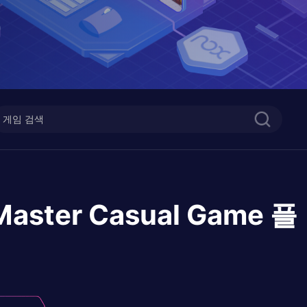
e Master Casual Game
플