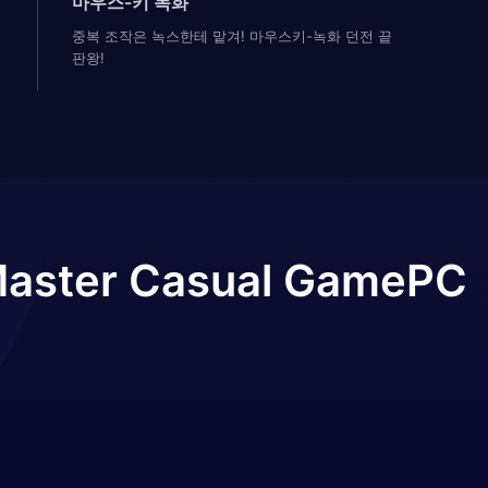
마우스-키 녹화
중복 조작은 녹스한테 맡겨! 마우스키-녹화 던전 끝
판왕!
e Master Casual Game
PC