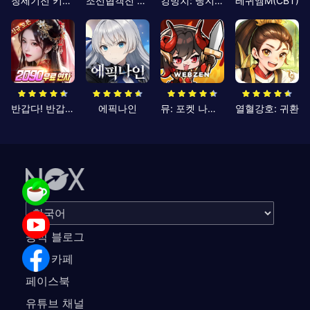
창세기전 키우기
조선협객전 클래식
킹방치: 빵지의 제왕
레퀴엠M(CBT)
반갑다! 반갑삼국지
에픽나인
뮤: 포켓 나이츠
열혈강호: 귀환
공식 블로그
공식 카페
페이스북
유튜브 채널