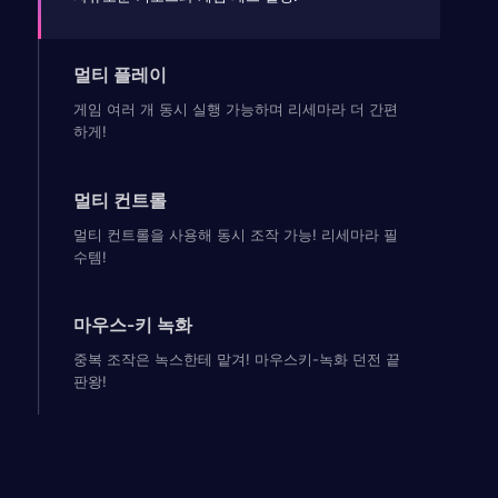
멀티 플레이
게임 여러 개 동시 실행 가능하며 리세마라 더 간편
하게!
멀티 컨트롤
멀티 컨트롤을 사용해 동시 조작 가능! 리세마라 필
수템!
마우스-키 녹화
중복 조작은 녹스한테 맡겨! 마우스키-녹화 던전 끝
판왕!