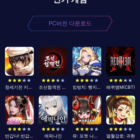
PC버전 다운로드
창세기전 키우기
조선협객전 클래식
킹방치: 빵지의 제왕
레퀴엠M(CBT)
반갑다! 반갑삼국지
에픽나인
뮤: 포켓 나이츠
열혈강호: 귀환