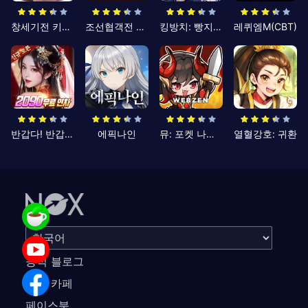
창세기전 키우기
조선협객전 클래식
킹방치: 빵지의 제왕
레퀴엠M(CBT)
반갑다! 반갑삼국지
에픽나인
뮤: 포켓 나이츠
열혈강호: 귀환
공식 블로그
공식 카페
페이스북